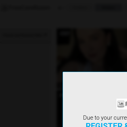
Γυναίκες
Άνδρες
Ell
Friends and Romance Men
Εκτός Σύνδ
SereneSoul
Due to your curre
REGISTER 