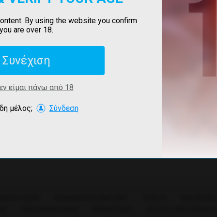
content. By using the website you confirm
you are over 18.
εσης
Συνέχιση
δεν είμαι πάνω από 18
δη μέλος;
Σύνδεση
upport Center
Επικοινωνήστε Μαζί Μας
Trust Us
Όροι Χρήση
τας
Πολιτική αντι-σπαμ
Refund Policy
18 U.S.C. 2257 Δήλωση