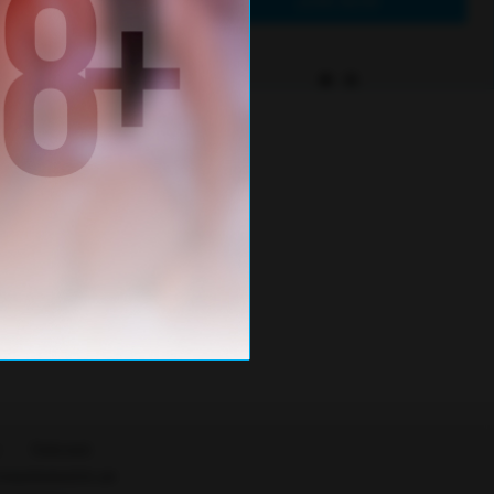
ς
Πολιτική
 συμμόρφωσης με