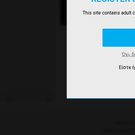
This site contains adult 
Εκτός Σύνδ
CorbinPrince
Όχι, 
Είστε ή
More
Customer S
Εμπιστευτικότη